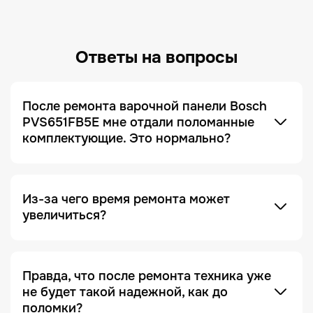
Ответы на вопросы
После ремонта варочной панели Bosch
PVS651FB5E мне отдали поломанные
комплектующие. Это нормально?
Это не только нормально, но и сигнал, что сервис
добросовестный! Мы всегда отдаем заказчику
поломанные запчасти по умолчанию. Это
делается для полного понимания того, что ремонт
был действительно выполнен, и увидеть, что
Из-за чего время ремонта может
именно случилось с устройством.
увеличиться?
Отсутствие необходимых запчастей — является
одной из причин. Очень часто увеличение срока
ремонта возникает на этапе диагностики, когда
Правда, что после ремонта техника уже
проблема проявляется не явно. Чтобы ее
не будет такой надежной, как до
зафиксировать и локализовать, техника должна
поломки?