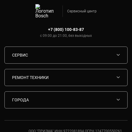
Сервисный центр
+7 (800) 100-83-87
с 09:00 до 21:00, без выходных
СЕРВИС
Диагностика
Срочный ремонт
РЕМОНТ ТЕХНИКИ
Гарантия
Ремонт варочных панелей Bosch
Комплектующие
Ремонт водонагревателей Bosch
ГОРОДА
Контакты
Ремонт вытяжек Bosch
Москва
Ремонт газовых плит Bosch
Санкт-Петербург
Ремонт духовых шкафов Bosch
Ростов-на-Дону
ООО "ПРИЗМА" ИНН 9722081894 ОГРН 1247700550261