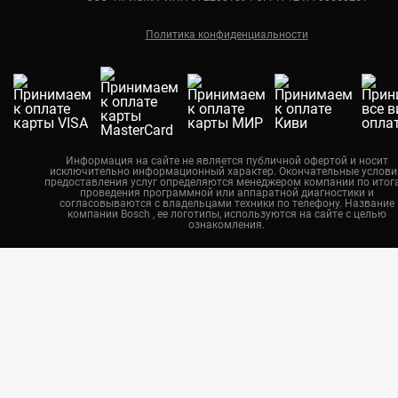
Ремонт кондиционеров Bosch
Краснодар
Политика конфиденциальности
Екатеринбург
Новосибирск
Калининград
Челябинск
Нижний Новгород
Информация на сайте не является публичной офертой и носит
исключительно информационный характер. Окончательные услови
Казань
предоставления услуг определяются менеджером компании по итог
проведения программной или аппаратной диагностики и
Воронеж
согласовываются с владельцами техники по телефону. Название
компании Bosch , ее логотипы, используются на сайте с целью
ознакомления.
Красноярск
Тюмень
Пермь
Самара