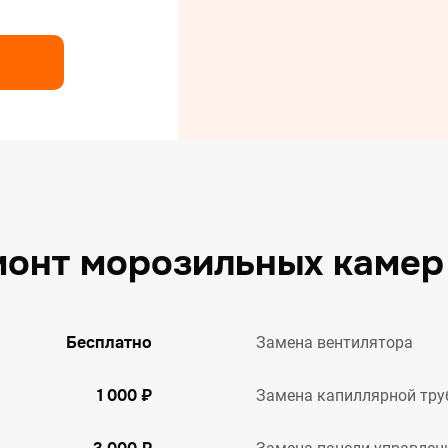
нт сушильных машин
нт холодильников
нт электрических плит
монт морозильных камер 
Бесплатно
Замена вентилятора
1 000 ₽
Замена капиллярной тру