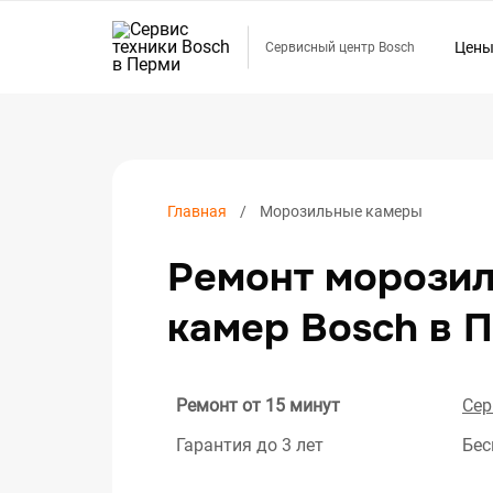
Цен
Сервисный центр Bosch
Ремо
Ремо
Ремо
Ремо
Главная
Морозильные камеры
Ремо
Ремонт морози
Ремо
Ремо
камер Bosch в 
Ремо
Ремо
Ремо
Ремонт от 15 минут
Сер
Ремо
Гарантия до 3 лет
Бес
Ремо
Ремо