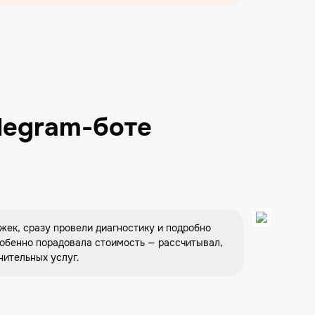
elegram-боте
Екатер
Е
03.04.20
жек, сразу провели диагностику и подробно
Стиральная 
Особенно порадовала стоимость — рассчитывал,
сервисном ц
нительных услуг.
Всё сделали