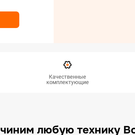
нт сушильных машин
нт холодильников
нт электрических плит
Качественные
комплектующие
чиним любую технику B