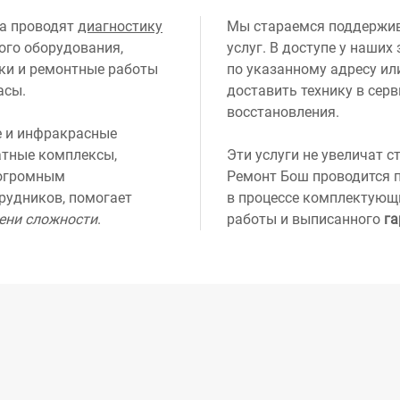
ра проводят
диагностику
Мы стараемся поддержи
го оборудования,
услуг. В доступе у наших
ки и ремонтные работы
по указанному адресу ил
асы.
доставить технику в серв
восстановления.
 и инфракрасные
атные комплексы,
Эти услуги не увеличат 
 огромным
Ремонт Бош проводится п
удников, помогает
в процессе комплектующи
пени сложности
.
работы и выписанного
га