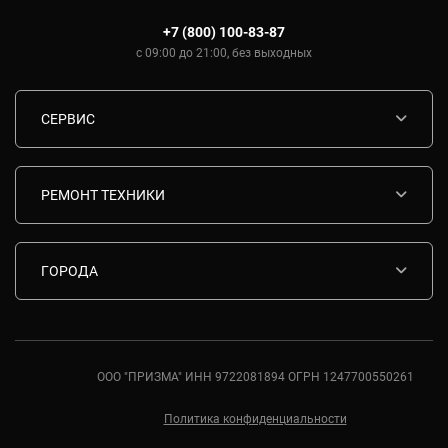
+7 (800) 100-83-87
с 09:00 до 21:00, без выходных
СЕРВИС
Диагностика
Срочный ремонт
РЕМОНТ ТЕХНИКИ
Гарантия
Ремонт варочных панелей Bosch
Комплектующие
Ремонт водонагревателей Bosch
ГОРОДА
Контакты
Ремонт вытяжек Bosch
Москва
Ремонт газовых плит Bosch
Санкт-Петербург
Ремонт духовых шкафов Bosch
Ростов-на-Дону
ООО "ПРИЗМА" ИНН 9722081894 ОГРН 1247700550261
Ремонт кондиционеров Bosch
Краснодар
Политика конфиденциальности
Екатеринбург