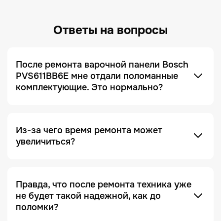
Ответы на вопросы
После ремонта варочной панели Bosch
PVS611BB6E мне отдали поломанные
комплектующие. Это нормально?
Это не только нормально, но и сигнал, что сервис
добросовестный! Мы всегда отдаем заказчику
поломанные запчасти по умолчанию. Это
делается для полного понимания того, что ремонт
был действительно выполнен, и увидеть, что
Из-за чего время ремонта может
именно случилось с устройством.
увеличиться?
Отсутствие необходимых запчастей — является
одной из причин. Очень часто увеличение срока
ремонта возникает на этапе диагностики, когда
Правда, что после ремонта техника уже
проблема проявляется не явно. Чтобы ее
не будет такой надежной, как до
зафиксировать и локализовать, техника должна
поломки?
Это в какой-то степени правда, но с важной
находиться под наблюдением дольше, чем