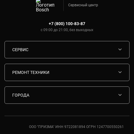
Сервисный центр
+7 (800) 100-83-87
с 09:00 до 21:00, без выходных
СЕРВИС
Диагностика
Срочный ремонт
РЕМОНТ ТЕХНИКИ
Гарантия
Ремонт варочных панелей Bosch
Комплектующие
Ремонт водонагревателей Bosch
ГОРОДА
Контакты
Ремонт вытяжек Bosch
Москва
Ремонт газовых плит Bosch
Санкт-Петербург
Ремонт духовых шкафов Bosch
Ростов-на-Дону
ООО "ПРИЗМА" ИНН 9722081894 ОГРН 1247700550261
Ремонт кондиционеров Bosch
Краснодар