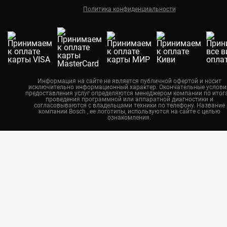
Политика конфиденциальности
Екатеринбург
Новосибирск
Калининград
Челябинск
Нижний Новгород
Информация на сайте не является публичной офертой и носит
исключительно информационный характер. Окончательные услови
Казань
предоставления услуг определяются менеджером компании по итог
проведения программной или аппаратной диагностики и
Воронеж
согласовываются с владельцами техники по телефону. Название
компании Bosch , ее логотипы, используются на сайте с целью
ознакомления.
Красноярск
Тюмень
Пермь
Самара