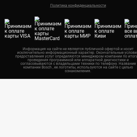
Политика конфиденциальности
Екатеринбург
Новосибирск
Калининград
Челябинск
Нижний Новгород
Информация на сайте не является публичной офертой и носит
исключительно информационный характер. Окончательные услови
Казань
предоставления услуг определяются менеджером компании по итог
проведения программной или аппаратной диагностики и
Воронеж
согласовываются с владельцами техники по телефону. Название
компании Bosch , ее логотипы, используются на сайте с целью
ознакомления.
Красноярск
Тюмень
Пермь
Самара