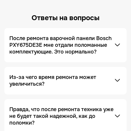
Ответы на вопросы
После ремонта варочной панели Bosch
PXY675DE3E мне отдали поломанные
комплектующие. Это нормально?
Это не только нормально, но и сигнал, что сервис
добросовестный! Мы всегда отдаем заказчику
поломанные запчасти по умолчанию. Это
делается для полного понимания того, что ремонт
был действительно выполнен, и увидеть, что
Из-за чего время ремонта может
именно случилось с устройством.
увеличиться?
Отсутствие необходимых запчастей — является
одной из причин. Очень часто увеличение срока
ремонта возникает на этапе диагностики, когда
Правда, что после ремонта техника уже
проблема проявляется не явно. Чтобы ее
не будет такой надежной, как до
зафиксировать и локализовать, техника должна
поломки?
Это в какой-то степени правда, но с важной
находиться под наблюдением дольше, чем