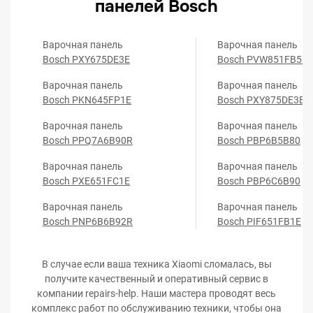
панелей Bosch
Варочная панель
Варочная панель
Bosch PXY675DE3E
Bosch PVW851FB5E
Варочная панель
Варочная панель
Bosch PKN645FP1E
Bosch PXY875DE3E
Варочная панель
Варочная панель
Bosch PPQ7A6B90R
Bosch PBP6B5B80
Варочная панель
Варочная панель
Bosch PXE651FC1E
Bosch PBP6C6B90
Варочная панель
Варочная панель
Bosch PNP6B6B92R
Bosch PIF651FB1E
В случае если ваша техника Xiaomi сломалась, вы
получите качественный и оперативный сервис в
компании repairs-help. Наши мастера проводят весь
комплекс работ по обслуживанию техники, чтобы она