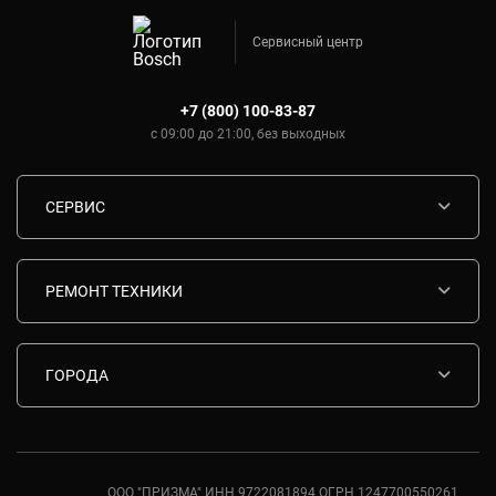
Сервисный центр
+7 (800) 100-83-87
с 09:00 до 21:00, без выходных
СЕРВИС
Диагностика
Срочный ремонт
РЕМОНТ ТЕХНИКИ
Гарантия
Ремонт варочных панелей Bosch
Комплектующие
Ремонт водонагревателей Bosch
ГОРОДА
Контакты
Ремонт вытяжек Bosch
Москва
Ремонт газовых плит Bosch
Санкт-Петербург
Ремонт духовых шкафов Bosch
Ростов-на-Дону
ООО "ПРИЗМА" ИНН 9722081894 ОГРН 1247700550261