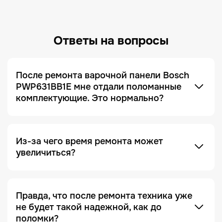
Ответы на вопросы
После ремонта варочной панели Bosch
PWP631BB1E мне отдали поломанные
комплектующие. Это нормально?
Это не только нормально, но и сигнал, что сервис
добросовестный! Мы всегда отдаем заказчику
поломанные запчасти по умолчанию. Это
делается для полного понимания того, что ремонт
был действительно выполнен, и увидеть, что
Из-за чего время ремонта может
именно случилось с устройством.
увеличиться?
Отсутствие необходимых запчастей — является
одной из причин. Очень часто увеличение срока
ремонта возникает на этапе диагностики, когда
Правда, что после ремонта техника уже
проблема проявляется не явно. Чтобы ее
не будет такой надежной, как до
зафиксировать и локализовать, техника должна
поломки?