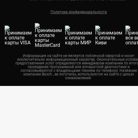
Ремонт кондиционеров Bosch
Краснодар
Политика конфиденциальности
Екатеринбург
Новосибирск
Калининград
Челябинск
Нижний Новгород
Информация на сайте не является публичной офертой и носит
исключительно информационный характер. Окончательные услови
Казань
предоставления услуг определяются менеджером компании по итог
проведения программной или аппаратной диагностики и
Воронеж
согласовываются с владельцами техники по телефону. Название
компании Bosch , ее логотипы, используются на сайте с целью
ознакомления.
Красноярск
Тюмень
Пермь
Самара