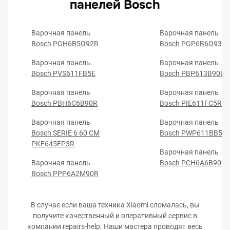
панелей Bosch
Варочная панель
Варочная панель
Bosch PGH6B5O92R
Bosch PGP6B6O93R
Варочная панель
Варочная панель
Bosch PVS611FB5E
Bosch PBP613B90E
Варочная панель
Варочная панель
Bosch PBH6C6B90R
Bosch PIE611FC5R
Варочная панель
Варочная панель
Bosch SERIE 6 60 CM
Bosch PWP611BB5E
PKF645FP3R
Варочная панель
Варочная панель
Bosch PCH6A6B90R
Bosch PPP6A2M90R
В случае если ваша техника Xiaomi сломалась, вы
получите качественный и оперативный сервис в
компании repairs-help. Наши мастера проводят весь