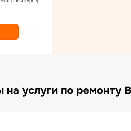
есплатный курьер
нт сушильных машин
нт холодильников
нт электрических плит
 на услуги по ремонту 