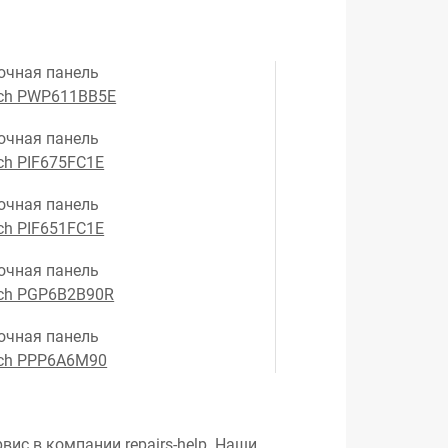
очная панель
ch PWP611BB5E
очная панель
ch PIF675FC1E
очная панель
ch PIF651FC1E
очная панель
ch PGP6B2B90R
очная панель
ch PPP6A6M90
вис в компании repairs-help. Наши