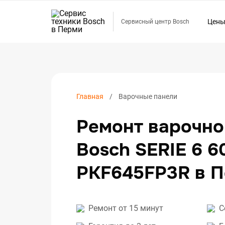
Цен
Сервисный центр Bosch
Ремо
Ремо
Ремо
Ремо
Главная
Варочные панели
Ремо
Ремонт варочно
Ремо
Ремо
Bosch SERIE 6 6
Ремо
PKF645FP3R в 
Ремо
Ремо
Ремо
Ремонт от 15 минут
С
Ремо
Ремо