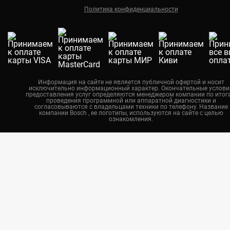
Политика конфиденциальности
Екатеринбург
Новосибирск
Калининград
Челябинск
Нижний Новгород
Информация на сайте не является публичной офертой и носит
исключительно информационный характер. Окончательные услови
Казань
предоставления услуг определяются менеджером компании по итог
проведения программной или аппаратной диагностики и
Воронеж
согласовываются с владельцами техники по телефону. Название
компании Bosch , ее логотипы, используются на сайте с целью
ознакомления.
Красноярск
Тюмень
Пермь
Самара