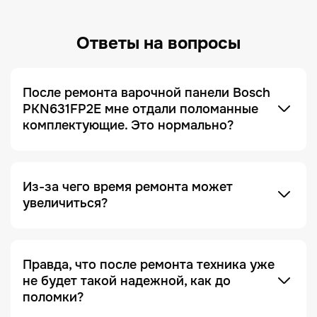
Ответы на вопросы
После ремонта варочной панели Bosch
PKN631FP2E мне отдали поломанные
комплектующие. Это нормально?
Это не только нормально, но и сигнал, что сервис
добросовестный! Мы всегда отдаем заказчику
поломанные запчасти по умолчанию. Это
делается для полного понимания того, что ремонт
был действительно выполнен, и увидеть, что
Из-за чего время ремонта может
именно случилось с устройством.
увеличиться?
Отсутствие необходимых запчастей — является
одной из причин. Очень часто увеличение срока
ремонта возникает на этапе диагностики, когда
Правда, что после ремонта техника уже
проблема проявляется не явно. Чтобы ее
не будет такой надежной, как до
зафиксировать и локализовать, техника должна
поломки?
Это в какой-то степени правда, но с важной
находиться под наблюдением дольше, чем