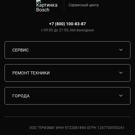
Сервисный центр
+7 (800) 100-83-87
с 09:00 до 21:00, без выходных
СЕРВИС
Диагностика
Срочный ремонт
РЕМОНТ ТЕХНИКИ
Гарантия
Ремонт варочных панелей Bosch
Комплектующие
Ремонт водонагревателей Bosch
ГОРОДА
Контакты
Ремонт вытяжек Bosch
Москва
Ремонт газовых плит Bosch
Санкт-Петербург
Ремонт духовых шкафов Bosch
Ростов-на-Дону
ООО "ПРИЗМА" ИНН 9722081894 ОГРН 1247700550261
Ремонт кондиционеров Bosch
Краснодар