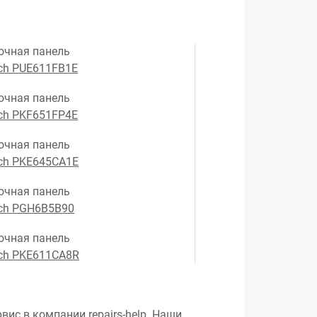
очная панель
ch PUE611FB1E
очная панель
ch PKF651FP4E
очная панель
ch PKE645CA1E
очная панель
ch PGH6B5B90
очная панель
ch PKE611CA8R
вис в компании repairs-help. Наши