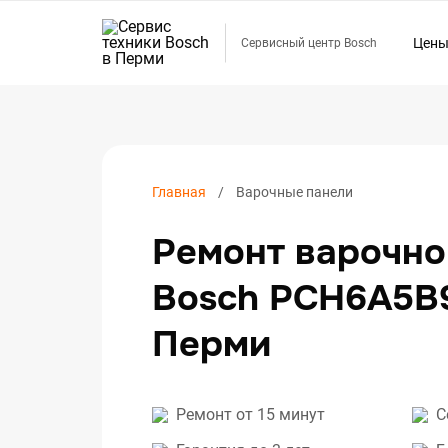
Цен
Сервисный центр Bosch
Ремо
Ремо
Ремо
Ремо
Главная
Варочные панели
Ремо
Ремонт варочно
Ремо
Ремо
Bosch PCH6A5B
Ремо
Перми
Ремо
Ремо
Ремо
Ремонт от 15 минут
С
Ремо
Ремо