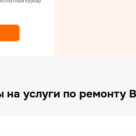
есплатный курьер
нт сушильных машин
нт холодильников
нт электрических плит
 на услуги по ремонту 