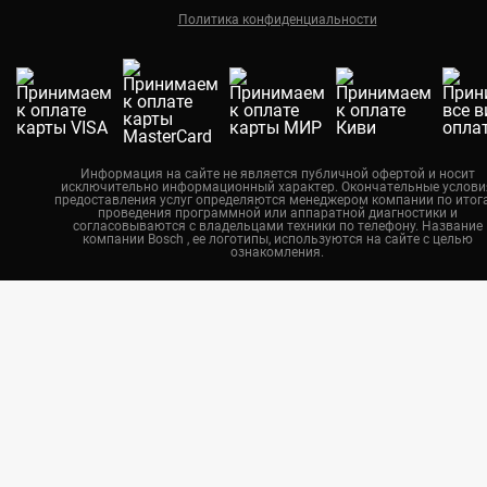
Политика конфиденциальности
Екатеринбург
Новосибирск
Калининград
Челябинск
Нижний Новгород
Информация на сайте не является публичной офертой и носит
исключительно информационный характер. Окончательные услови
Казань
предоставления услуг определяются менеджером компании по итог
проведения программной или аппаратной диагностики и
Воронеж
согласовываются с владельцами техники по телефону. Название
компании Bosch , ее логотипы, используются на сайте с целью
ознакомления.
Красноярск
Тюмень
Пермь
Самара