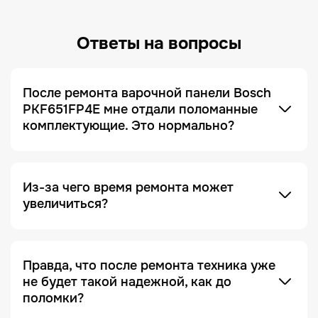
Ответы на вопросы
После ремонта варочной панели Bosch
PKF651FP4E мне отдали поломанные
комплектующие. Это нормально?
Это не только нормально, но и сигнал, что сервис
добросовестный! Мы всегда отдаем заказчику
поломанные запчасти по умолчанию. Это
делается для полного понимания того, что ремонт
был действительно выполнен, и увидеть, что
Из-за чего время ремонта может
именно случилось с устройством.
увеличиться?
Отсутствие необходимых запчастей — является
одной из причин. Очень часто увеличение срока
ремонта возникает на этапе диагностики, когда
Правда, что после ремонта техника уже
проблема проявляется не явно. Чтобы ее
не будет такой надежной, как до
зафиксировать и локализовать, техника должна
поломки?
Это в какой-то степени правда, но с важной
находиться под наблюдением дольше, чем