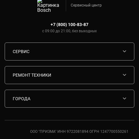
Сервисный центр
+7 (800) 100-83-87
с 09:00 до 21:00, без выходных
СЕРВИС
Диагностика
Срочный ремонт
РЕМОНТ ТЕХНИКИ
Гарантия
Ремонт варочных панелей Bosch
Комплектующие
Ремонт водонагревателей Bosch
ГОРОДА
Контакты
Ремонт вытяжек Bosch
Москва
Ремонт газовых плит Bosch
Санкт-Петербург
Ремонт духовых шкафов Bosch
Ростов-на-Дону
ООО "ПРИЗМА" ИНН 9722081894 ОГРН 1247700550261
Ремонт кондиционеров Bosch
Краснодар