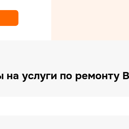
нт сушильных машин
нт холодильников
нт электрических плит
 на услуги по ремонту 