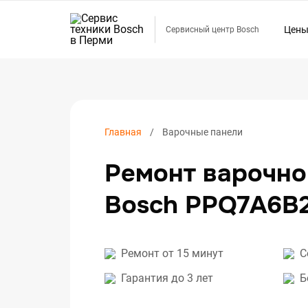
Цен
Сервисный центр Bosch
Ремо
Ремо
Ремо
Ремо
Главная
Варочные панели
Ремо
Ремонт варочно
Ремо
Ремо
Bosch PPQ7A6B2
Ремо
Ремо
Ремо
Ремонт от 15 минут
С
Ремо
Гарантия до 3 лет
Б
Ремо
Ремо