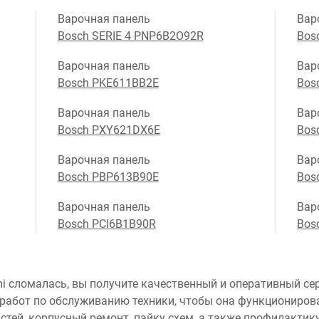
Варочная панель
Вар
Bosch SERIE 4 PNP6B2O92R
Bos
Варочная панель
Вар
Bosch PKE611BB2E
Bos
Варочная панель
Вар
Bosch PXY621DX6E
Bos
Варочная панель
Вар
Bosch PBP613B90E
Bos
Варочная панель
Вар
Bosch PCI6B1B90R
Bos
i сломалась, вы получите качественный и оперативный сер
работ по обслуживанию техники, чтобы она функционирова
тей, корпусный ремонт, пайку схем, а также профилактику