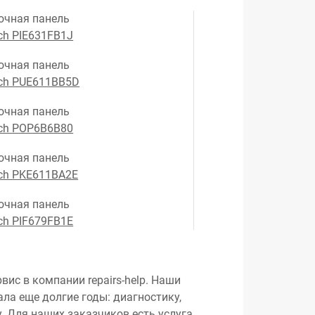
очная панель
ch PIE631FB1J
очная панель
ch PUE611BB5D
очная панель
ch POP6B6B80
очная панель
ch PKE611BA2E
очная панель
ch PIF679FB1E
вис в компании repairs-help. Наши
ла еще долгие годы: диагностику,
. Для наших заказчиков есть услуга