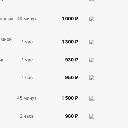
1 000 ₽
40 минут
ионных
ммной
1 300 ₽
1 час
930 ₽
1 час
ия
950 ₽
1 час
1 500 ₽
45 минут
980 ₽
2 часа