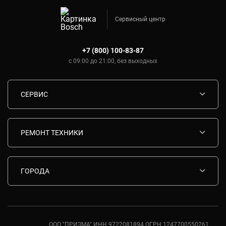
Сервисный центр
+7 (800) 100-83-87
с 09:00 до 21:00, без выходных
СЕРВИС
Диагностика
Срочный ремонт
РЕМОНТ ТЕХНИКИ
Гарантия
Ремонт варочных панелей Bosch
Комплектующие
Ремонт водонагревателей Bosch
ГОРОДА
Контакты
Ремонт вытяжек Bosch
Москва
Ремонт газовых плит Bosch
Санкт-Петербург
Ремонт духовых шкафов Bosch
Ростов-на-Дону
ООО "ПРИЗМА" ИНН 9722081894 ОГРН 1247700550261