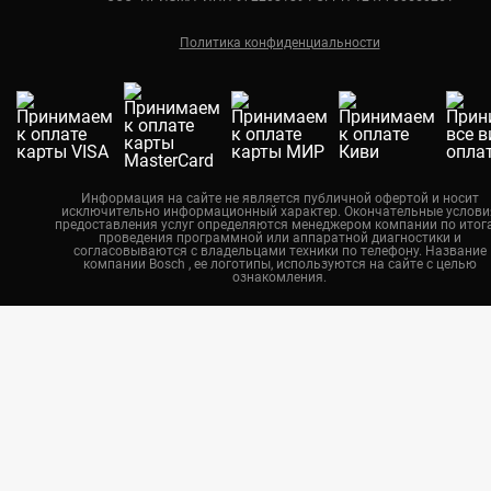
Ремонт кондиционеров Bosch
Краснодар
Политика конфиденциальности
Екатеринбург
Новосибирск
Калининград
Челябинск
Нижний Новгород
Информация на сайте не является публичной офертой и носит
исключительно информационный характер. Окончательные услови
Казань
предоставления услуг определяются менеджером компании по итог
проведения программной или аппаратной диагностики и
Воронеж
согласовываются с владельцами техники по телефону. Название
компании Bosch , ее логотипы, используются на сайте с целью
ознакомления.
Красноярск
Тюмень
Пермь
Самара