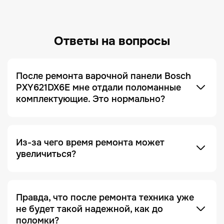
Ответы на вопросы
После ремонта варочной панели Bosch
PXY621DX6E мне отдали поломанные
комплектующие. Это нормально?
Это не только нормально, но и сигнал, что сервис
добросовестный! Мы всегда отдаем заказчику
поломанные запчасти по умолчанию. Это
делается для полного понимания того, что ремонт
был действительно выполнен, и увидеть, что
Из-за чего время ремонта может
именно случилось с устройством.
увеличиться?
Отсутствие необходимых запчастей — является
одной из причин. Очень часто увеличение срока
ремонта возникает на этапе диагностики, когда
Правда, что после ремонта техника уже
проблема проявляется не явно. Чтобы ее
не будет такой надежной, как до
зафиксировать и локализовать, техника должна
поломки?