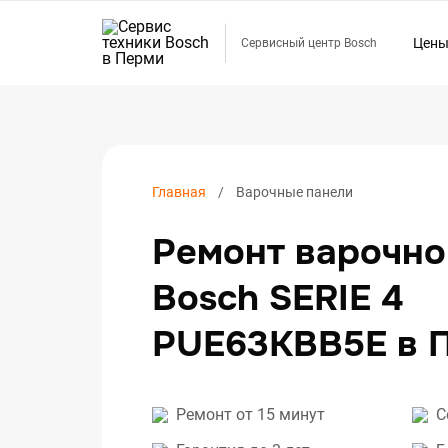
Цен
Сервисный центр Bosch
Ремо
Ремо
Ремо
Ремо
Главная
Варочные панели
Ремо
Ремонт варочно
Ремо
Ремо
Bosch SERIE 4
Ремо
PUE63KBB5E в 
Ремо
Ремо
Ремо
Ремонт от 15 минут
С
Ремо
Ремо