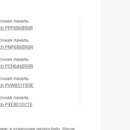
очная панель
ch PPP6B6B90R
очная панель
ch PNP6B6B90R
очная панель
ch PCH6A6B90R
очная панель
ch PVW851FB5E
очная панель
ch PXE801DC1E
вис в компании repairs-help. Наши