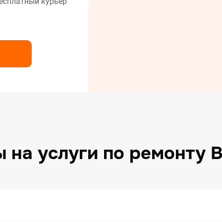
есплатный курьер
нт сушильных машин
нт холодильников
нт электрических плит
 на услуги по ремонту 