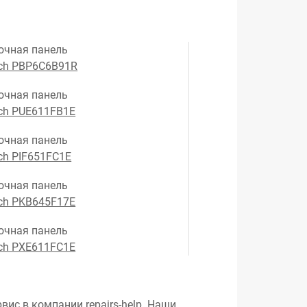
очная панель
ch PBP6C6B91R
очная панель
ch PUE611FB1E
очная панель
ch PIF651FC1E
очная панель
ch PKB645F17E
очная панель
ch PXE611FC1E
вис в компании repairs-help. Наши