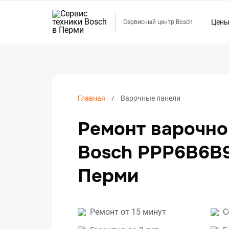
Цен
Сервисный центр Bosch
Ремо
Ремо
Ремо
Ремо
Главная
Варочные панели
Ремо
Ремонт варочно
Ремо
Ремо
Bosch PPP6B6B
Ремо
Перми
Ремо
Ремо
Ремо
Ремонт от 15 минут
С
Ремо
Ремо