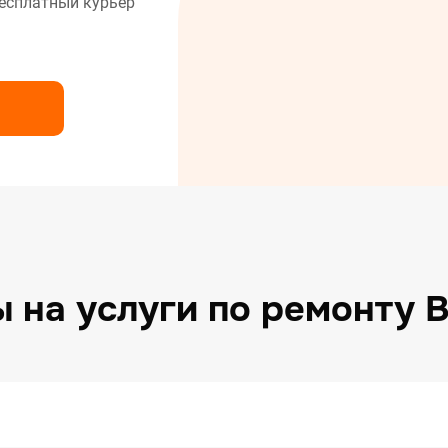
есплатный курьер
нт сушильных машин
нт холодильников
нт электрических плит
 на услуги по ремонту 