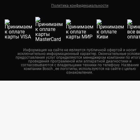
Политика конфиденциальности
Екатеринбург
Новосибирск
Калининград
Челябинск
Нижний Новгород
Информация на сайте не является публичной офертой и носит
исключительно информационный характер. Окончательные услови
Казань
предоставления услуг определяются менеджером компании по итог
проведения программной или аппаратной диагностики и
Воронеж
согласовываются с владельцами техники по телефону. Название
компании Bosch , ее логотипы, используются на сайте с целью
ознакомления.
Красноярск
Тюмень
Пермь
Самара