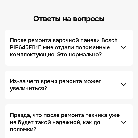
Ответы на вопросы
После ремонта варочной панели Bosch
PIF645FB1E мне отдали поломанные
комплектующие. Это нормально?
Это не только нормально, но и сигнал, что сервис
добросовестный! Мы всегда отдаем заказчику
поломанные запчасти по умолчанию. Это
делается для полного понимания того, что ремонт
был действительно выполнен, и увидеть, что
Из-за чего время ремонта может
именно случилось с устройством.
увеличиться?
Отсутствие необходимых запчастей — является
одной из причин. Очень часто увеличение срока
ремонта возникает на этапе диагностики, когда
Правда, что после ремонта техника уже
проблема проявляется не явно. Чтобы ее
не будет такой надежной, как до
зафиксировать и локализовать, техника должна
поломки?
Это в какой-то степени правда, но с важной
находиться под наблюдением дольше, чем