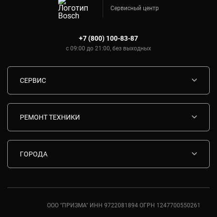
Сервисный центр
+7 (800) 100-83-87
с 09:00 до 21:00, без выходных
СЕРВИС
Диагностика
Срочный ремонт
РЕМОНТ ТЕХНИКИ
Гарантия
Ремонт варочных панелей Bosch
Комплектующие
Ремонт водонагревателей Bosch
ГОРОДА
Контакты
Ремонт вытяжек Bosch
Москва
Ремонт газовых плит Bosch
Санкт-Петербург
Ремонт духовых шкафов Bosch
Ростов-на-Дону
ООО "ПРИЗМА" ИНН 9722081894 ОГРН 1247700550261
Ремонт кондиционеров Bosch
Краснодар