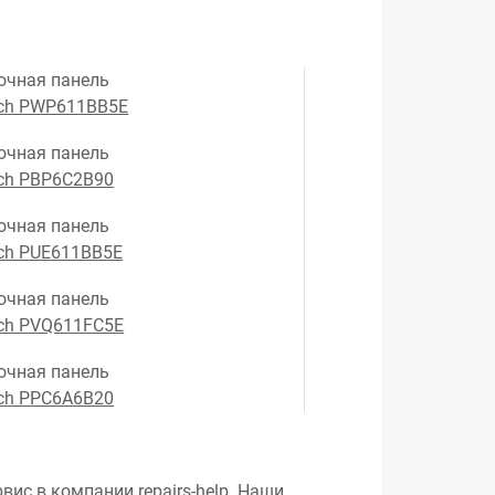
очная панель
ch PWP611BB5E
очная панель
ch PBP6C2B90
очная панель
ch PUE611BB5E
очная панель
ch PVQ611FC5E
очная панель
ch PPC6A6B20
вис в компании repairs-help. Наши