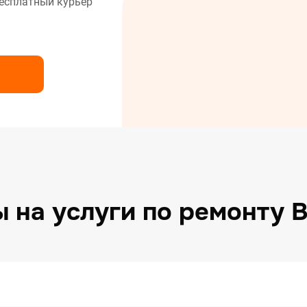
есплатный курьер
нт сушильных машин
нт холодильников
нт электрических плит
 на услуги по ремонту 