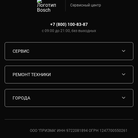
Сервисный центр
+7 (800) 100-83-87
с 09:00 до 21:00, без выходных
СЕРВИС
Диагностика
Срочный ремонт
РЕМОНТ ТЕХНИКИ
Гарантия
Ремонт варочных панелей Bosch
Комплектующие
Ремонт водонагревателей Bosch
ГОРОДА
Контакты
Ремонт вытяжек Bosch
Москва
Ремонт газовых плит Bosch
Санкт-Петербург
Ремонт духовых шкафов Bosch
Ростов-на-Дону
ООО "ПРИЗМА" ИНН 9722081894 ОГРН 1247700550261
Ремонт кондиционеров Bosch
Краснодар