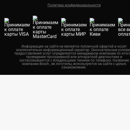
Политика конфиденциальности
Екатеринбург
Новосибирск
Калининград
Челябинск
Нижний Новгород
Информация на сайте не является публичной офертой и носит
исключительно информационный характер. Окончательные услови
Казань
предоставления услуг определяются менеджером компании по итог
проведения программной или аппаратной диагностики и
Воронеж
согласовываются с владельцами техники по телефону. Название
компании Bosch , ее логотипы, используются на сайте с целью
ознакомления.
Красноярск
Тюмень
Пермь
Самара