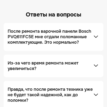
Ответы на вопросы
После ремонта варочной панели Bosch
PVQ611FC5E мне отдали поломанные
комплектующие. Это нормально?
Это не только нормально, но и сигнал, что сервис
добросовестный! Мы всегда отдаем заказчику
поломанные запчасти по умолчанию. Это
делается для полного понимания того, что ремонт
был действительно выполнен, и увидеть, что
Из-за чего время ремонта может
именно случилось с устройством.
увеличиться?
Отсутствие необходимых запчастей — является
одной из причин. Очень часто увеличение срока
ремонта возникает на этапе диагностики, когда
Правда, что после ремонта техника уже
проблема проявляется не явно. Чтобы ее
не будет такой надежной, как до
зафиксировать и локализовать, техника должна
поломки?
Это в какой-то степени правда, но с важной
находиться под наблюдением дольше, чем