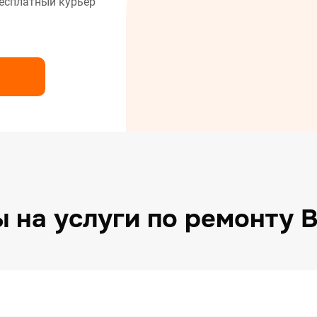
есплатный курьер
нт сушильных машин
нт холодильников
нт электрических плит
 на услуги по ремонту 