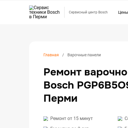
Цен
Сервисный центр Bosch
Ремо
Ремо
Ремо
Ремо
Главная
Варочные панели
Ремо
Ремонт варочно
Ремо
Ремо
Bosch PGP6B5O
Ремо
Перми
Ремо
Ремо
Ремо
Ремонт от 15 минут
С
Ремо
Ремо