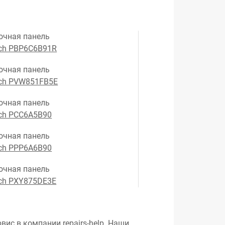
очная панель
ch PBP6C6B91R
очная панель
ch PVW851FB5E
очная панель
ch PCC6A5B90
очная панель
ch PPP6A6B90
очная панель
ch PXY875DE3E
вис в компании repairs-help. Наши