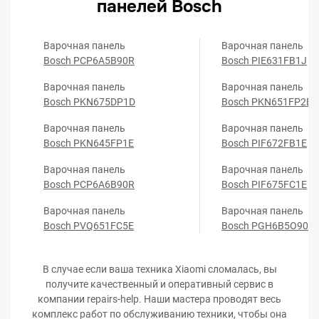
панелей Bosch
Варочная панель
Варочная панель
Bosch PCP6A5B90R
Bosch PIE631FB1J
Варочная панель
Варочная панель
Bosch PKN675DP1D
Bosch PKN651FP2E
Варочная панель
Варочная панель
Bosch PKN645FP1E
Bosch PIF672FB1E
Варочная панель
Варочная панель
Bosch PCP6A6B90R
Bosch PIF675FC1E
Варочная панель
Варочная панель
Bosch PVQ651FC5E
Bosch PGH6B5O90R
В случае если ваша техника Xiaomi сломалась, вы
получите качественный и оперативный сервис в
компании repairs-help. Наши мастера проводят весь
комплекс работ по обслуживанию техники, чтобы она