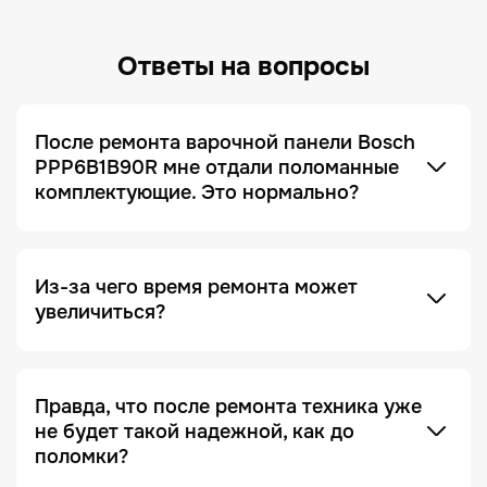
Ответы на вопросы
После ремонта варочной панели Bosch
PPP6B1B90R мне отдали поломанные
комплектующие. Это нормально?
Это не только нормально, но и сигнал, что сервис
добросовестный! Мы всегда отдаем заказчику
поломанные запчасти по умолчанию. Это
делается для полного понимания того, что ремонт
был действительно выполнен, и увидеть, что
Из-за чего время ремонта может
именно случилось с устройством.
увеличиться?
Отсутствие необходимых запчастей — является
одной из причин. Очень часто увеличение срока
ремонта возникает на этапе диагностики, когда
Правда, что после ремонта техника уже
проблема проявляется не явно. Чтобы ее
не будет такой надежной, как до
зафиксировать и локализовать, техника должна
поломки?
Это в какой-то степени правда, но с важной
находиться под наблюдением дольше, чем