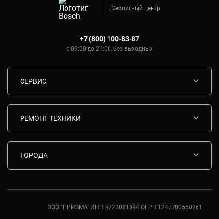
Сервисный центр
+7 (800) 100-83-87
с 09:00 до 21:00, без выходных
СЕРВИС
Диагностика
Срочный ремонт
РЕМОНТ ТЕХНИКИ
Гарантия
Ремонт варочных панелей Bosch
Комплектующие
Ремонт водонагревателей Bosch
ГОРОДА
Контакты
Ремонт вытяжек Bosch
Москва
Ремонт газовых плит Bosch
Санкт-Петербург
Ремонт духовых шкафов Bosch
Ростов-на-Дону
ООО "ПРИЗМА" ИНН 9722081894 ОГРН 1247700550261
Ремонт кондиционеров Bosch
Краснодар