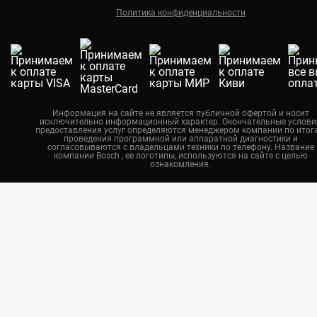
Политика конфиденциальности
Екатеринбург
Новосибирск
Калининград
Челябинск
Нижний Новгород
Информация на сайте не является публичной офертой и носит
исключительно информационный характер. Окончательные услови
Казань
предоставления услуг определяются менеджером компании по итог
проведения программной или аппаратной диагностики и
Воронеж
согласовываются с владельцами техники по телефону. Название
компании Bosch , ее логотипы, используются на сайте с целью
ознакомления.
Красноярск
Тюмень
Пермь
Самара