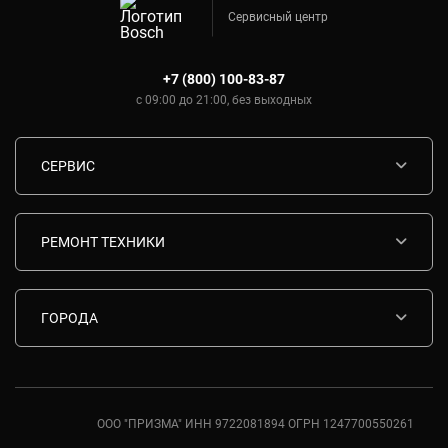
Сервисный центр
+7 (800) 100-83-87
с 09:00 до 21:00, без выходных
СЕРВИС
Диагностика
Срочный ремонт
РЕМОНТ ТЕХНИКИ
Гарантия
Ремонт варочных панелей Bosch
Комплектующие
Ремонт водонагревателей Bosch
ГОРОДА
Контакты
Ремонт вытяжек Bosch
Москва
Ремонт газовых плит Bosch
Санкт-Петербург
Ремонт духовых шкафов Bosch
Ростов-на-Дону
ООО "ПРИЗМА" ИНН 9722081894 ОГРН 1247700550261
Ремонт кондиционеров Bosch
Краснодар