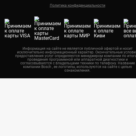
Политика конфиденциальности
Екатеринбург
Новосибирск
Калининград
Челябинск
Нижний Новгород
Информация на сайте не является публичной офертой и носит
исключительно информационный характер. Окончательные услови
Казань
предоставления услуг определяются менеджером компании по итог
проведения программной или аппаратной диагностики и
Воронеж
согласовываются с владельцами техники по телефону. Название
компании Bosch , ее логотипы, используются на сайте с целью
ознакомления.
Красноярск
Тюмень
Пермь
Самара