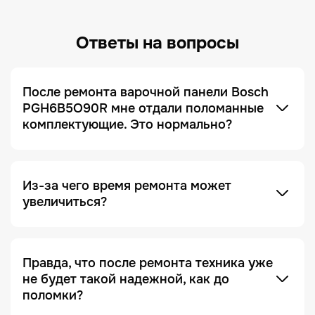
Ответы на вопросы
После ремонта варочной панели Bosch
PGH6B5O90R мне отдали поломанные
комплектующие. Это нормально?
Это не только нормально, но и сигнал, что сервис
добросовестный! Мы всегда отдаем заказчику
поломанные запчасти по умолчанию. Это
делается для полного понимания того, что ремонт
был действительно выполнен, и увидеть, что
Из-за чего время ремонта может
именно случилось с устройством.
увеличиться?
Отсутствие необходимых запчастей — является
одной из причин. Очень часто увеличение срока
ремонта возникает на этапе диагностики, когда
Правда, что после ремонта техника уже
проблема проявляется не явно. Чтобы ее
не будет такой надежной, как до
зафиксировать и локализовать, техника должна
поломки?
Это в какой-то степени правда, но с важной
находиться под наблюдением дольше, чем