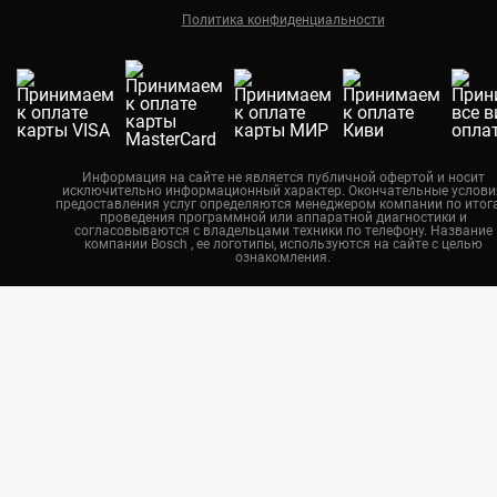
Политика конфиденциальности
Екатеринбург
Новосибирск
Калининград
Челябинск
Нижний Новгород
Информация на сайте не является публичной офертой и носит
исключительно информационный характер. Окончательные услови
Казань
предоставления услуг определяются менеджером компании по итог
проведения программной или аппаратной диагностики и
Воронеж
согласовываются с владельцами техники по телефону. Название
компании Bosch , ее логотипы, используются на сайте с целью
ознакомления.
Красноярск
Тюмень
Пермь
Самара