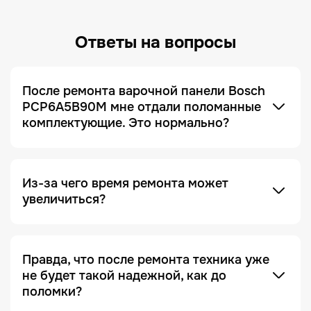
Ответы на вопросы
После ремонта варочной панели Bosch
PCP6A5B90M мне отдали поломанные
комплектующие. Это нормально?
Это не только нормально, но и сигнал, что сервис
добросовестный! Мы всегда отдаем заказчику
поломанные запчасти по умолчанию. Это
делается для полного понимания того, что ремонт
был действительно выполнен, и увидеть, что
Из-за чего время ремонта может
именно случилось с устройством.
увеличиться?
Отсутствие необходимых запчастей — является
одной из причин. Очень часто увеличение срока
ремонта возникает на этапе диагностики, когда
Правда, что после ремонта техника уже
проблема проявляется не явно. Чтобы ее
не будет такой надежной, как до
зафиксировать и локализовать, техника должна
поломки?
Это в какой-то степени правда, но с важной
находиться под наблюдением дольше, чем