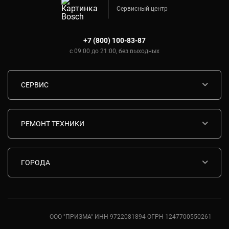
Сервисный центр
+7 (800) 100-83-87
с 09:00 до 21:00, без выходных
СЕРВИС
Диагностика
Срочный ремонт
РЕМОНТ ТЕХНИКИ
Гарантия
Ремонт варочных панелей Bosch
Комплектующие
Ремонт водонагревателей Bosch
ГОРОДА
Контакты
Ремонт вытяжек Bosch
Москва
Ремонт газовых плит Bosch
Санкт-Петербург
Ремонт духовых шкафов Bosch
Ростов-на-Дону
ООО "ПРИЗМА" ИНН 9722081894 ОГРН 1247700550261
Ремонт кондиционеров Bosch
Краснодар