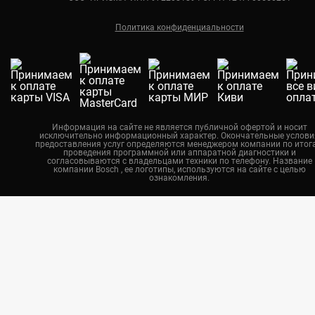
Ремонт кондиционеров Bosch
Краснодар
Политика конфиденциальности
Екатеринбург
Новосибирск
Калининград
Челябинск
Нижний Новгород
Информация на сайте не является публичной офертой и носит
исключительно информационный характер. Окончательные услови
Казань
предоставления услуг определяются менеджером компании по итог
проведения программной или аппаратной диагностики и
Воронеж
согласовываются с владельцами техники по телефону. Название
компании Bosch , ее логотипы, используются на сайте с целью
ознакомления.
Красноярск
Тюмень
Пермь
Самара