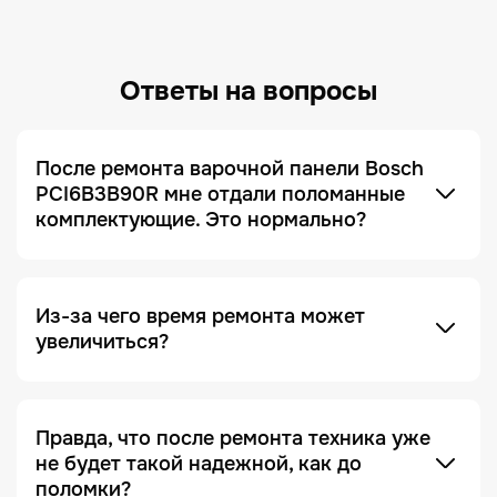
Ответы на вопросы
После ремонта варочной панели Bosch
PCI6B3B90R мне отдали поломанные
комплектующие. Это нормально?
Это не только нормально, но и сигнал, что сервис
добросовестный! Мы всегда отдаем заказчику
поломанные запчасти по умолчанию. Это
делается для полного понимания того, что ремонт
был действительно выполнен, и увидеть, что
Из-за чего время ремонта может
именно случилось с устройством.
увеличиться?
Отсутствие необходимых запчастей — является
одной из причин. Очень часто увеличение срока
ремонта возникает на этапе диагностики, когда
Правда, что после ремонта техника уже
проблема проявляется не явно. Чтобы ее
не будет такой надежной, как до
зафиксировать и локализовать, техника должна
поломки?