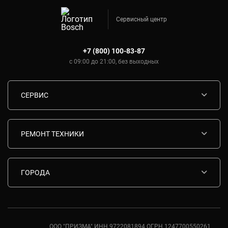
Сервисный центр
+7 (800) 100-83-87
с 09:00 до 21:00, без выходных
СЕРВИС
Диагностика
Срочный ремонт
РЕМОНТ ТЕХНИКИ
Гарантия
Ремонт варочных панелей Bosch
Комплектующие
Ремонт водонагревателей Bosch
ГОРОДА
Контакты
Ремонт вытяжек Bosch
Москва
Ремонт газовых плит Bosch
Санкт-Петербург
Ремонт духовых шкафов Bosch
Ростов-на-Дону
ООО "ПРИЗМА" ИНН 9722081894 ОГРН 1247700550261