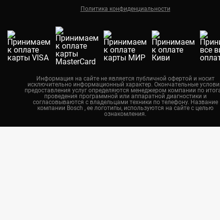
Политика конфиденциальности
Екатеринбург
Новосибирск
Калининград
Челябинск
Нижний Новгород
Информация на сайте не является публичной офертой и носит
исключительно информационный характер. Окончательные услови
Казань
предоставления услуг определяются менеджером компании по итог
проведения программной или аппаратной диагностики и
Воронеж
согласовываются с владельцами техники по телефону. Название
компании Bosch , ее логотипы, используются на сайте с целью
ознакомления.
Красноярск
Тюмень
Пермь
Самара