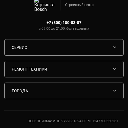
Сервисный центр
+7 (800) 100-83-87
с 09:00 до 21:00, без выходных
СЕРВИС
Диагностика
Срочный ремонт
РЕМОНТ ТЕХНИКИ
Гарантия
Ремонт варочных панелей Bosch
Комплектующие
Ремонт водонагревателей Bosch
ГОРОДА
Контакты
Ремонт вытяжек Bosch
Москва
Ремонт газовых плит Bosch
Санкт-Петербург
Ремонт духовых шкафов Bosch
Ростов-на-Дону
ООО "ПРИЗМА" ИНН 9722081894 ОГРН 1247700550261
Ремонт кондиционеров Bosch
Краснодар