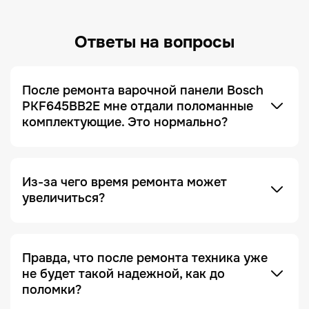
Ответы на вопросы
После ремонта варочной панели Bosch
PKF645BB2E мне отдали поломанные
комплектующие. Это нормально?
Это не только нормально, но и сигнал, что сервис
добросовестный! Мы всегда отдаем заказчику
поломанные запчасти по умолчанию. Это
делается для полного понимания того, что ремонт
был действительно выполнен, и увидеть, что
Из-за чего время ремонта может
именно случилось с устройством.
увеличиться?
Отсутствие необходимых запчастей — является
одной из причин. Очень часто увеличение срока
ремонта возникает на этапе диагностики, когда
Правда, что после ремонта техника уже
проблема проявляется не явно. Чтобы ее
не будет такой надежной, как до
зафиксировать и локализовать, техника должна
поломки?
Это в какой-то степени правда, но с важной
находиться под наблюдением дольше, чем