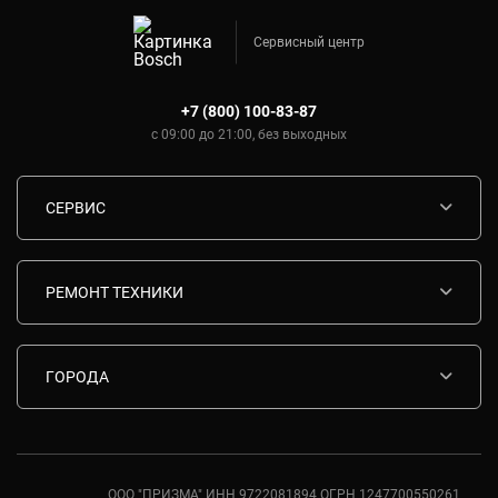
Сервисный центр
+7 (800) 100-83-87
с 09:00 до 21:00, без выходных
СЕРВИС
Диагностика
Срочный ремонт
РЕМОНТ ТЕХНИКИ
Гарантия
Ремонт варочных панелей Bosch
Комплектующие
Ремонт водонагревателей Bosch
ГОРОДА
Контакты
Ремонт вытяжек Bosch
Москва
Ремонт газовых плит Bosch
Санкт-Петербург
Ремонт духовых шкафов Bosch
Ростов-на-Дону
ООО "ПРИЗМА" ИНН 9722081894 ОГРН 1247700550261