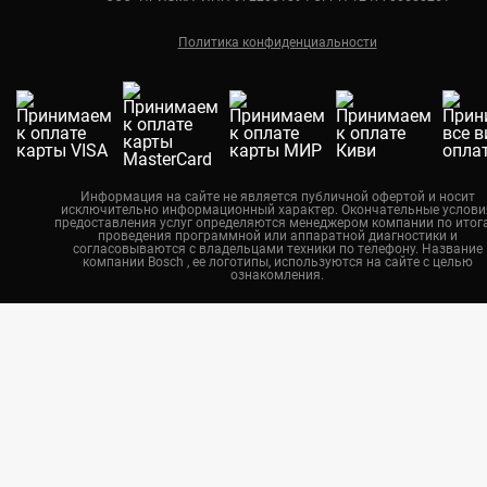
Ремонт кондиционеров Bosch
Краснодар
Политика конфиденциальности
Екатеринбург
Новосибирск
Калининград
Челябинск
Нижний Новгород
Информация на сайте не является публичной офертой и носит
исключительно информационный характер. Окончательные услови
Казань
предоставления услуг определяются менеджером компании по итог
проведения программной или аппаратной диагностики и
Воронеж
согласовываются с владельцами техники по телефону. Название
компании Bosch , ее логотипы, используются на сайте с целью
ознакомления.
Красноярск
Тюмень
Пермь
Самара