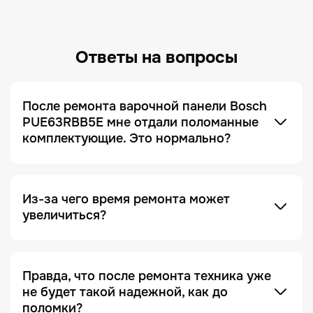
Ответы на вопросы
После ремонта варочной панели Bosch
PUE63RBB5E мне отдали поломанные
комплектующие. Это нормально?
Это не только нормально, но и сигнал, что сервис
добросовестный! Мы всегда отдаем заказчику
поломанные запчасти по умолчанию. Это
делается для полного понимания того, что ремонт
был действительно выполнен, и увидеть, что
Из-за чего время ремонта может
именно случилось с устройством.
увеличиться?
Отсутствие необходимых запчастей — является
одной из причин. Очень часто увеличение срока
ремонта возникает на этапе диагностики, когда
Правда, что после ремонта техника уже
проблема проявляется не явно. Чтобы ее
не будет такой надежной, как до
зафиксировать и локализовать, техника должна
поломки?