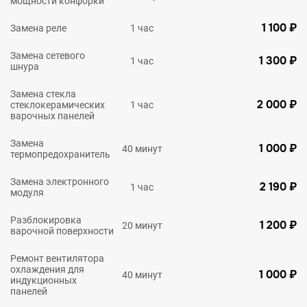
мощности конфорки
1 100 ₽
Замена реле
1 час
Замена сетевого
1 300 ₽
1 час
шнура
Замена стекла
2 000 ₽
стеклокерамических
1 час
варочных панелей
Замена
1 000 ₽
40 минут
термопредохранитель
Замена электронного
2 190 ₽
1 час
модуля
Разблокировка
1 200 ₽
20 минут
варочной поверхности
Ремонт вентилятора
охлаждения для
1 000 ₽
40 минут
индукционных
панелей