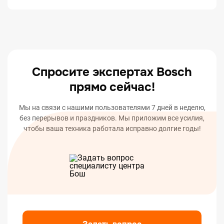
Каждый клиент может узнать статус ремонта
позвонив по телефону нашему специалисту и
назвав ФИО, а также через SMS или Email при
заказе услуги ремонта — мы автоматически
оповестим вас о статусе или окончании ремонта
вашего устройства.
Спросите экспертах Bosch
прямо сейчас!
Мы на связи с нашими пользователями 7 дней в неделю,
без перерывов и праздников. Мы приложим все усилия,
чтобы ваша техника работала исправно долгие годы!