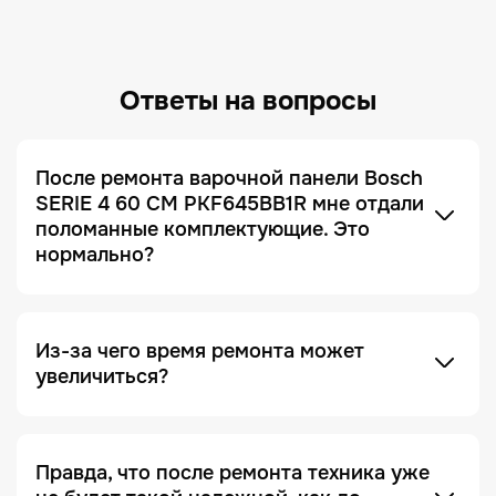
Ответы на вопросы
После ремонта варочной панели Bosch
SERIE 4 60 CM PKF645BB1R мне отдали
поломанные комплектующие. Это
нормально?
Это не только нормально, но и сигнал, что сервис
добросовестный! Мы всегда отдаем заказчику
поломанные запчасти по умолчанию. Это
делается для полного понимания того, что ремонт
был действительно выполнен, и увидеть, что
Из-за чего время ремонта может
именно случилось с устройством.
увеличиться?
Отсутствие необходимых запчастей — является
одной из причин. Очень часто увеличение срока
ремонта возникает на этапе диагностики, когда
Правда, что после ремонта техника уже
проблема проявляется не явно. Чтобы ее