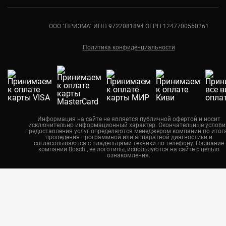
Санкт-Петербург
Ремонт духовых шкафов Bosch
Ростов-на-Дону
ООО "ПРИЗМА" ИНН 9722081894 ОГРН 1247700550261
Ремонт кондиционеров Bosch
Краснодар
Политика конфиденциальности
Екатеринбург
Новосибирск
Калининград
Челябинск
Нижний Новгород
Информация на сайте не является публичной офертой и носит
исключительно информационный характер. Окончательные услови
Казань
предоставления услуг определяются менеджером компании по итог
проведения программной или аппаратной диагностики и
Воронеж
согласовываются с владельцами техники по телефону. Название
компании Bosch , ее логотипы, используются на сайте с целью
ознакомления.
Красноярск
Тюмень
Пермь
Самара