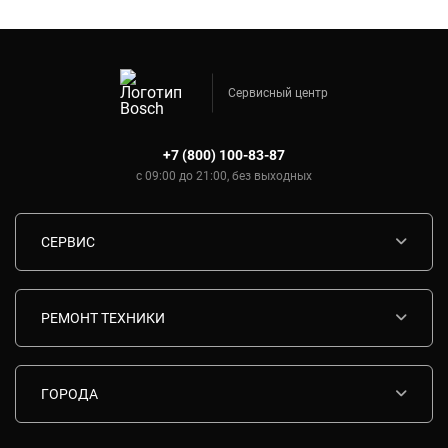
Сервисный центр
+7 (800) 100-83-87
с 09:00 до 21:00, без выходных
СЕРВИС
Диагностика
Срочный ремонт
РЕМОНТ ТЕХНИКИ
Гарантия
Ремонт варочных панелей Bosch
Комплектующие
Ремонт водонагревателей Bosch
ГОРОДА
Контакты
Ремонт вытяжек Bosch
Москва
Ремонт газовых плит Bosch