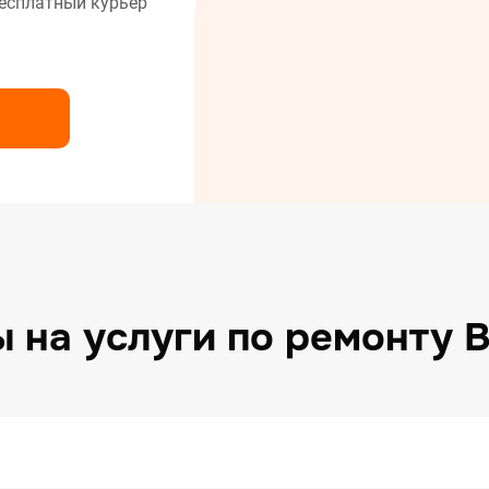
есплатный курьер
нт сушильных машин
нт холодильников
нт электрических плит
 на услуги по ремонту 