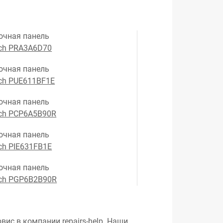
очная панель
ch PRA3A6D70
очная панель
ch PUE611BF1E
очная панель
ch PCP6A5B90R
очная панель
ch PIE631FB1E
очная панель
ch PGP6B2B90R
вис в компании repairs-help. Наши