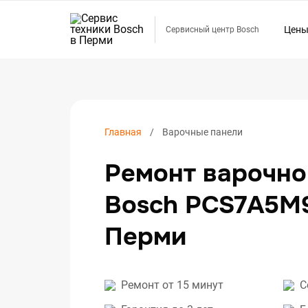
Цен
Сервисный центр Bosch
Ремо
Ремо
Ремо
Ремо
Главная
Варочные панели
Ремо
Ремонт варочно
Ремо
Ремо
Bosch PCS7A5M
Ремо
Перми
Ремо
Ремо
Ремо
Ремонт от 15 минут
С
Ремо
Ремо