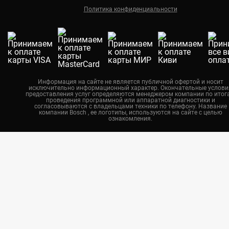
Политика конфиденциальности
Екатеринбург
Новосибирск
Калининград
Челябинск
Нижний Новгород
Информация на сайте не является публичной офертой и носит
исключительно информационный характер. Окончательные услови
Казань
предоставления услуг определяются менеджером компании по итог
проведения программной или аппаратной диагностики и
Воронеж
согласовываются с владельцами техники по телефону. Название
компании Bosch , ее логотипы, используются на сайте с целью
ознакомления.
Красноярск
Тюмень
Пермь
Самара