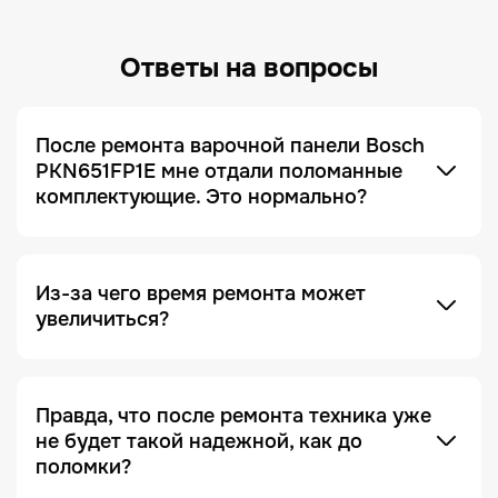
Ответы на вопросы
После ремонта варочной панели Bosch
PKN651FP1E мне отдали поломанные
комплектующие. Это нормально?
Это не только нормально, но и сигнал, что сервис
добросовестный! Мы всегда отдаем заказчику
поломанные запчасти по умолчанию. Это
делается для полного понимания того, что ремонт
был действительно выполнен, и увидеть, что
Из-за чего время ремонта может
именно случилось с устройством.
увеличиться?
Отсутствие необходимых запчастей — является
одной из причин. Очень часто увеличение срока
ремонта возникает на этапе диагностики, когда
Правда, что после ремонта техника уже
проблема проявляется не явно. Чтобы ее
не будет такой надежной, как до
зафиксировать и локализовать, техника должна
поломки?
Это в какой-то степени правда, но с важной
находиться под наблюдением дольше, чем