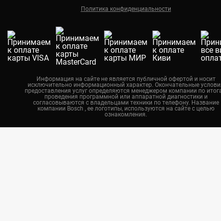
Политика конфиденциальности
Екатеринбург
Новосибирск
Калининград
Челябинск
Нижний Новгород
Информация на сайте не является публичной офертой и носит
исключительно информационный характер. Окончательные услови
Казань
предоставления услуг определяются менеджером компании по итог
проведения программной или аппаратной диагностики и
Воронеж
согласовываются с владельцами техники по телефону. Название
компании Bosch , ее логотипы, используются на сайте с целью
ознакомления.
Красноярск
Тюмень
Пермь
Самара