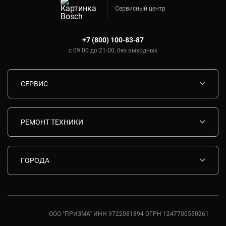
Сервисный центр
+7 (800) 100-83-87
с 09:00 до 21:00, без выходных
СЕРВИС
Диагностика
Срочный ремонт
РЕМОНТ ТЕХНИКИ
Гарантия
Ремонт варочных панелей Bosch
Комплектующие
Ремонт водонагревателей Bosch
ГОРОДА
Контакты
Ремонт вытяжек Bosch
Москва
Ремонт газовых плит Bosch
Санкт-Петербург
Ремонт духовых шкафов Bosch
Ростов-на-Дону
ООО "ПРИЗМА" ИНН 9722081894 ОГРН 1247700550261
Ремонт кондиционеров Bosch
Краснодар