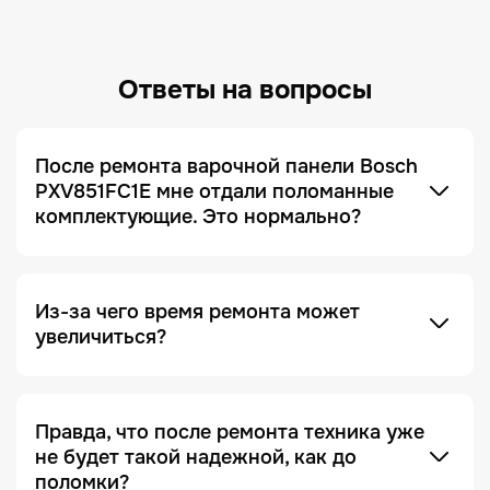
Ответы на вопросы
После ремонта варочной панели Bosch
PXV851FC1E мне отдали поломанные
комплектующие. Это нормально?
Это не только нормально, но и сигнал, что сервис
добросовестный! Мы всегда отдаем заказчику
поломанные запчасти по умолчанию. Это
делается для полного понимания того, что ремонт
был действительно выполнен, и увидеть, что
Из-за чего время ремонта может
именно случилось с устройством.
увеличиться?
Отсутствие необходимых запчастей — является
одной из причин. Очень часто увеличение срока
ремонта возникает на этапе диагностики, когда
Правда, что после ремонта техника уже
проблема проявляется не явно. Чтобы ее
не будет такой надежной, как до
зафиксировать и локализовать, техника должна
поломки?