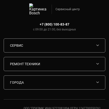
Сервисный центр
+7 (800) 100-83-87
с 09:00 до 21:00, без выходных
СЕРВИС
Диагностика
Срочный ремонт
РЕМОНТ ТЕХНИКИ
Гарантия
Ремонт варочных панелей Bosch
Комплектующие
Ремонт водонагревателей Bosch
ГОРОДА
Контакты
Ремонт вытяжек Bosch
Москва
Ремонт газовых плит Bosch
Санкт-Петербург
Ремонт духовых шкафов Bosch
Ростов-на-Дону
ООО "ПРИЗМА" ИНН 9722081894 ОГРН 1247700550261