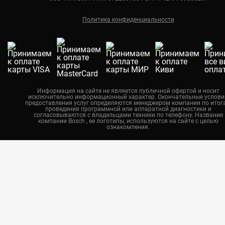
Ремонт кондиционеров Bosch
Краснодар
Политика конфиденциальности
Екатеринбург
Новосибирск
Калининград
Челябинск
Нижний Новгород
Информация на сайте не является публичной офертой и носит
исключительно информационный характер. Окончательные услови
Казань
предоставления услуг определяются менеджером компании по итог
проведения программной или аппаратной диагностики и
Воронеж
согласовываются с владельцами техники по телефону. Название
компании Bosch , ее логотипы, используются на сайте с целью
ознакомления.
Красноярск
Тюмень
Пермь
Самара