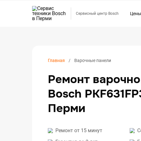
Цен
Сервисный центр Bosch
Ремо
Ремо
Ремо
Ремо
Главная
Варочные панели
Ремо
Ремонт варочно
Ремо
Ремо
Bosch PKF631FP
Ремо
Перми
Ремо
Ремо
Ремо
Ремонт от 15 минут
С
Ремо
Ремо