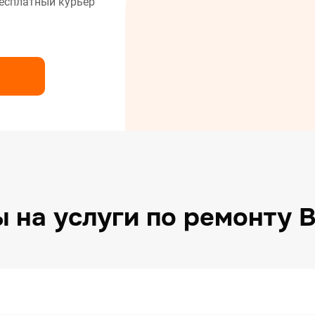
есплатный курьер
нт сушильных машин
нт холодильников
нт электрических плит
 на услуги по ремонту 