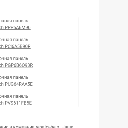
очная панель
ch PPP6A6M90
очная панель
ch PCI6A5B90R
очная панель
ch PGP6B6O93R
очная панель
ch PUG64RAA5E
очная панель
ch PVS611FB5E
вис в компании repairs-help. Наши